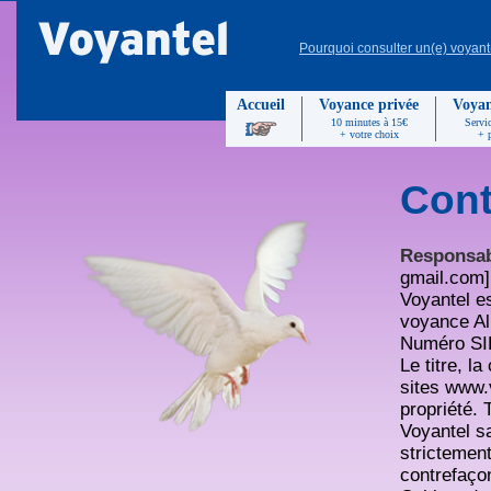
Pourquoi consulter un(e) voyant
Accueil
Voyance privée
Voyan
10 minutes à 15€
Servi
+ votre choix
+ 
Cont
Responsab
gmail.com]
Voyantel es
voyance A
Numéro SI
Le titre, l
sites www.
propriété. 
Voyantel sa
strictement
contrefaço